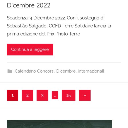
Dicembre 2022
Scadenza: 4 Dicembre 2022. Con il sostegno di
Sebastião Salgado, CCFD-Terre Solidaire lancia la
prima edizione del Prix Photo Terre
Continua a leggere
Calendario Concorsi
,
Dicembre
,
Internazionali
Paginazione
Articolo
1
2
3
…
15
»
successivo
degli
articoli