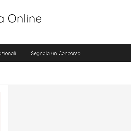
a Online
zionali
Segnala un Concorso