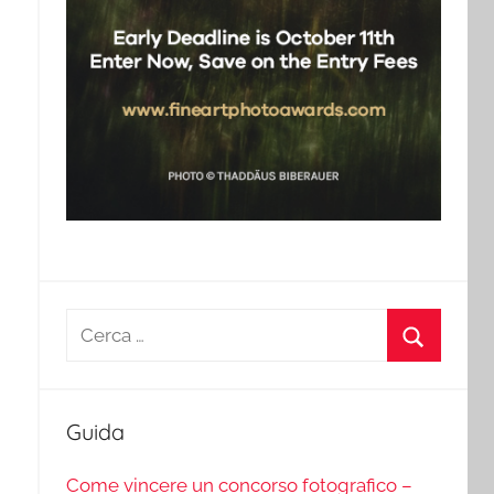
Ricerca
per:
Cerca
Guida
Come vincere un concorso fotografico –