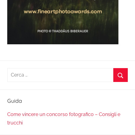
Ricerca
per:
Cerca
Guida
Come vincere un concorso fotografico – Consigli e
trucchi