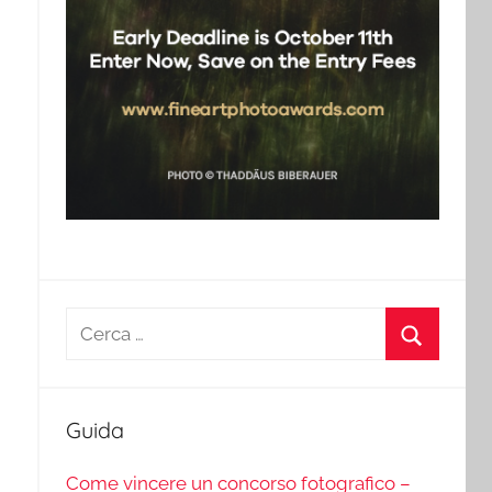
Ricerca
per:
Cerca
Guida
Come vincere un concorso fotografico –