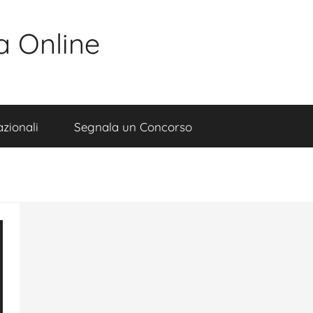
a Online
zionali
Segnala un Concorso