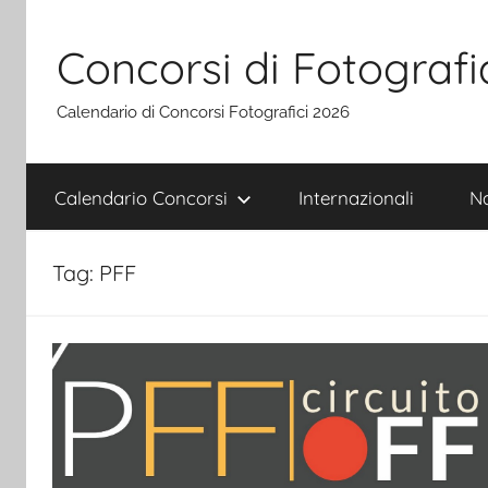
Salta
al
Concorsi di Fotografi
contenuto
Calendario di Concorsi Fotografici 2026
Calendario Concorsi
Internazionali
Na
Tag:
PFF