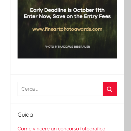
Ricerca
per:
Cerca
Guida
Come vincere un concorso fotografico –