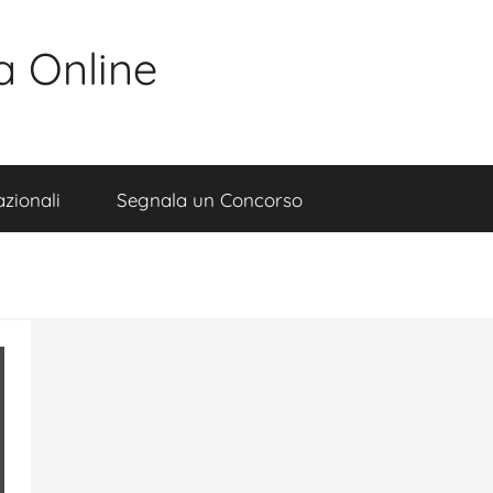
a Online
zionali
Segnala un Concorso