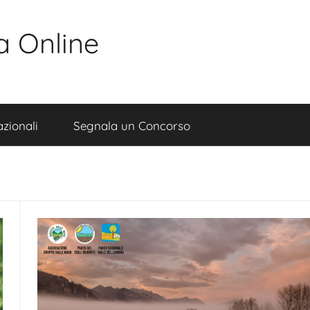
a Online
zionali
Segnala un Concorso