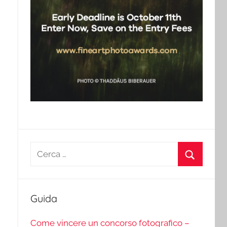
Ricerca
per:
Cerca
Guida
Come vincere un concorso fotografico –