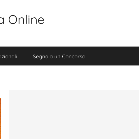
a Online
zionali
Segnala un Concorso