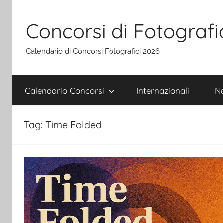
Salta
al
Concorsi di Fotografi
contenuto
Calendario di Concorsi Fotografici 2026
Calendario Concorsi
Internazionali
Na
Tag:
Time Folded