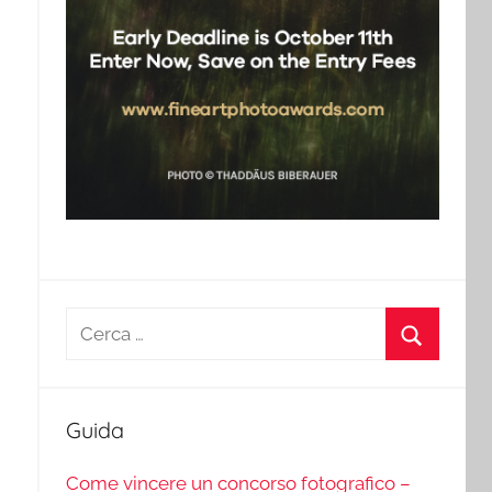
Ricerca
per:
Cerca
Guida
Come vincere un concorso fotografico –