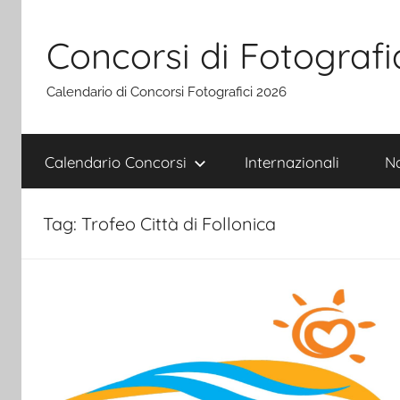
Salta
al
Concorsi di Fotografi
contenuto
Calendario di Concorsi Fotografici 2026
Calendario Concorsi
Internazionali
Na
Tag:
Trofeo Città di Follonica