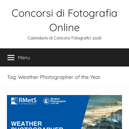
Salta
Concorsi di Fotografia
al
contenuto
Online
Calendario di Concorsi Fotografici 2026
Menu
Tag:
Weather Photographer of the Year