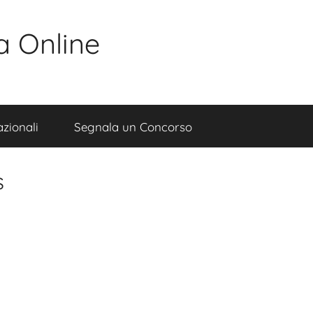
a Online
zionali
Segnala un Concorso
s