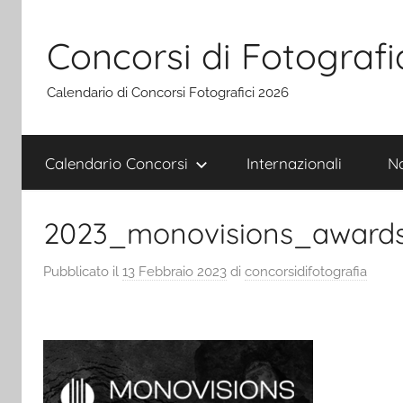
Salta
al
Concorsi di Fotografi
contenuto
Calendario di Concorsi Fotografici 2026
Calendario Concorsi
Internazionali
Na
2023_monovisions_award
Pubblicato il
13 Febbraio 2023
di
concorsidifotografia