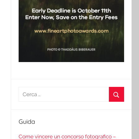
Ricerca
per:
Cerca
Guida
Come vincere un concorso fotografico –