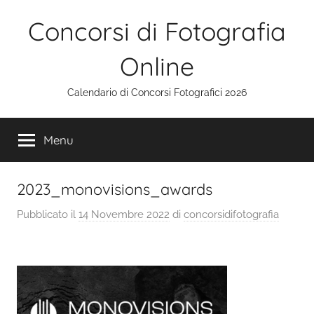
Salta
Concorsi di Fotografia
al
contenuto
Online
Calendario di Concorsi Fotografici 2026
Menu
2023_monovisions_awards
Pubblicato il
14 Novembre 2022
di
concorsidifotografia