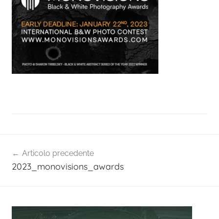
Navigazione
Articolo precedente
articoli
2023_monovisions_awards