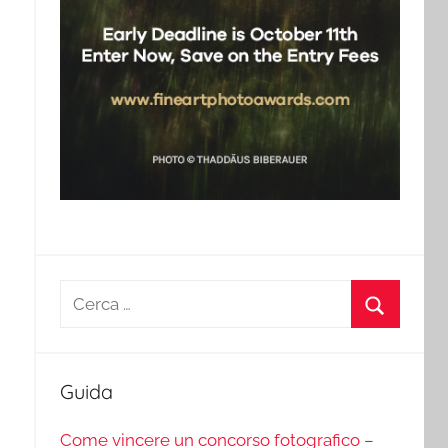
Ricerca
per:
Cerca
Guida
Come vincere un concorso fotografico –