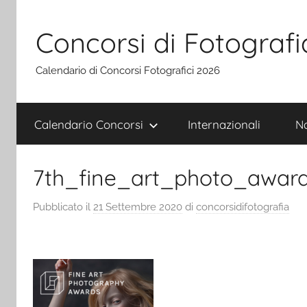
Salta
al
Concorsi di Fotografi
contenuto
Calendario di Concorsi Fotografici 2026
Calendario Concorsi
Internazionali
Na
7th_fine_art_photo_awar
Pubblicato il
21 Settembre 2020
di
concorsidifotografia