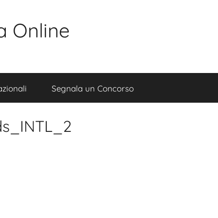
a Online
zionali
Segnala un Concorso
ds_INTL_2