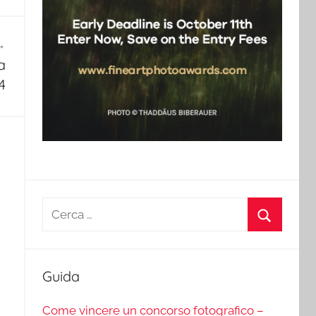
a
4
Ricerca
per:
Cerca
Guida
Come vincere un concorso fotografico –