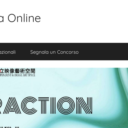
a Online
zionali
Segnala un Concorso