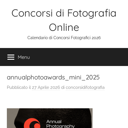
Salta
Concorsi di Fotografia
al
contenuto
Online
Calendario di Concorsi Fotografici 2026
Menu
annualphotoawards_mini_2025
Pubblicato il
27 Aprile 2026
di
concorsidifotografia