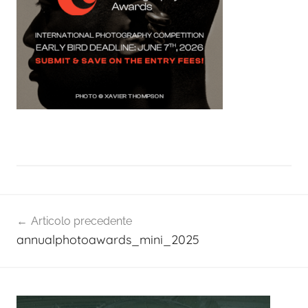
Navigazione
Articolo precedente
articoli
annualphotoawards_mini_2025