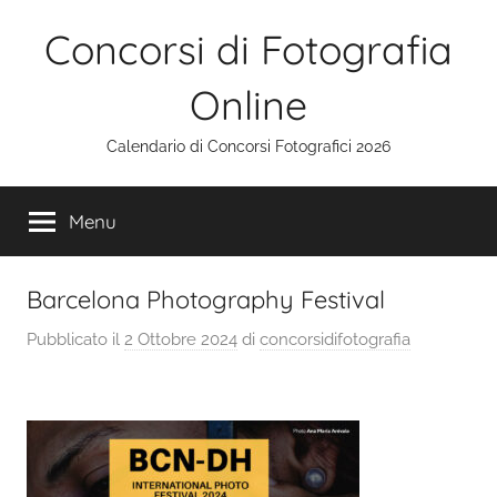
Salta
Concorsi di Fotografia
al
contenuto
Online
Calendario di Concorsi Fotografici 2026
Menu
Barcelona Photography Festival
Pubblicato il
2 Ottobre 2024
di
concorsidifotografia