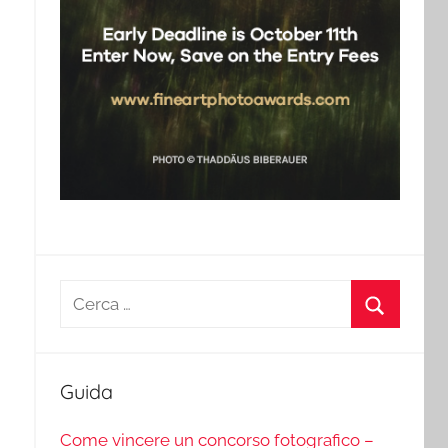
Ricerca
per:
Cerca
Guida
Come vincere un concorso fotografico –