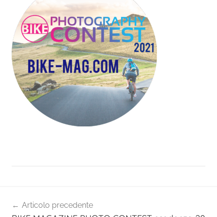
Navigazione
Articolo precedente
articoli