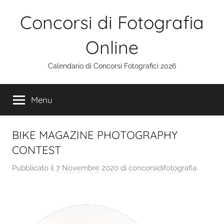
Salta
Concorsi di Fotografia
al
contenuto
Online
Calendario di Concorsi Fotografici 2026
Menu
BIKE MAGAZINE PHOTOGRAPHY
CONTEST
Pubblicato il
7 Novembre 2020
di
concorsidifotografia