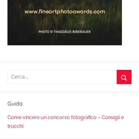
Ricerca
per:
Cerca
Guida
Come vincere un concorso fotografico – Consigli e
trucchi