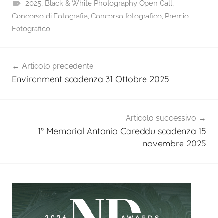
2025
,
Black & White Photography Open Call
,
Concorso di Fotografia
,
Concorso fotografico
,
Premio
Fotografico
Navigazione
Articolo precedente
articoli
Environment scadenza 31 Ottobre 2025
Articolo successivo
1° Memorial Antonio Careddu scadenza 15
novembre 2025