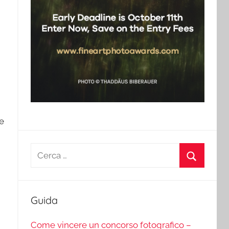
le
Ricerca
per:
Cerca
Guida
Come vincere un concorso fotografico –