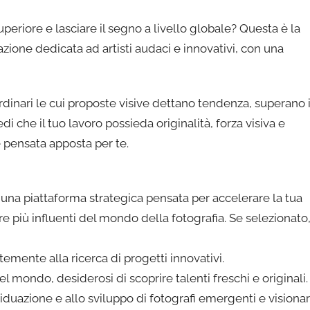
superiore e lasciare il segno a livello globale? Questa è la
azione dedicata ad artisti audaci e innovativi, con una
rdinari le cui proposte visive dettano tendenza, superano 
edi che il tuo lavoro possieda originalità, forza visiva e
 è pensata apposta per te.
è una piattaforma strategica pensata per accelerare la tua
re più influenti del mondo della fotografia. Se selezionato
ntemente alla ricerca di progetti innovativi.
del mondo, desiderosi di scoprire talenti freschi e originali.
viduazione e allo sviluppo di fotografi emergenti e visionari