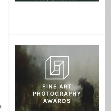
i
,
.