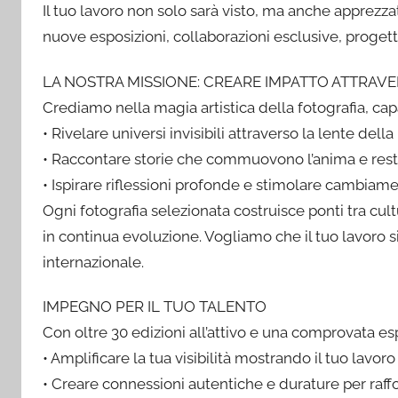
Il tuo lavoro non solo sarà visto, ma anche apprezzato
nuove esposizioni, collaborazioni esclusive, progetti 
LA NOSTRA MISSIONE: CREARE IMPATTO ATTRAVE
Crediamo nella magia artistica della fotografia, cap
• Rivelare universi invisibili attraverso la lente della
• Raccontare storie che commuovono l’anima e res
• Ispirare riflessioni profonde e stimolare cambiamen
Ogni fotografia selezionata costruisce ponti tra cu
in continua evoluzione. Vogliamo che il tuo lavoro s
internazionale.
IMPEGNO PER IL TUO TALENTO
Con oltre 30 edizioni all’attivo e una comprovata es
• Amplificare la tua visibilità mostrando il tuo lavor
• Creare connessioni autentiche e durature per raffor