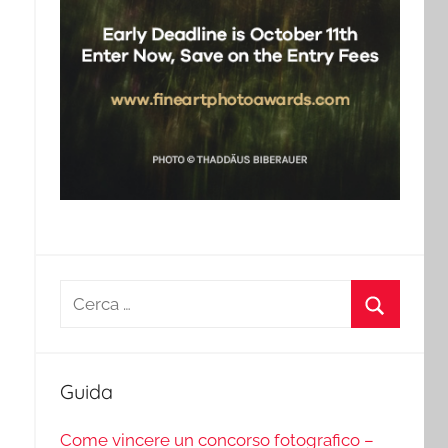
Ricerca
per:
Cerca
Guida
Come vincere un concorso fotografico –