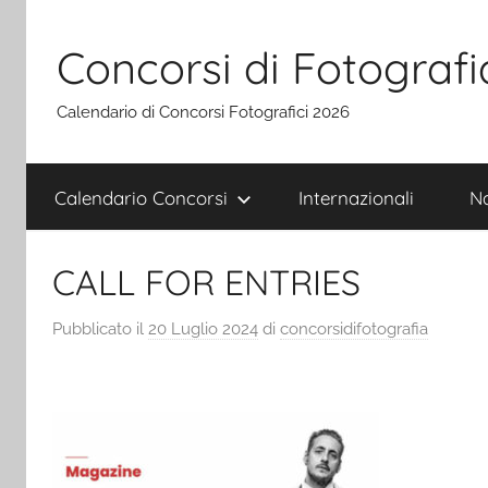
Salta
al
Concorsi di Fotografi
contenuto
Calendario di Concorsi Fotografici 2026
Calendario Concorsi
Internazionali
Na
CALL FOR ENTRIES
Pubblicato il
20 Luglio 2024
di
concorsidifotografia