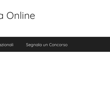
a Online
zionali
Segnala un Concorso