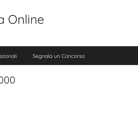
a Online
zionali
Segnala un Concorso
000