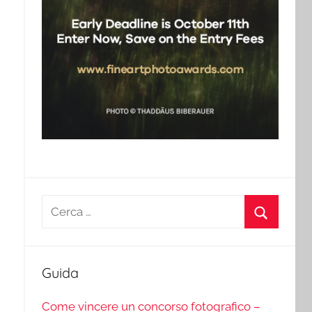
Ricerca
per:
Cerca
Guida
Come vincere un concorso fotografico –