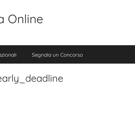
a Online
zionali
Segnala un Concorso
arly_deadline