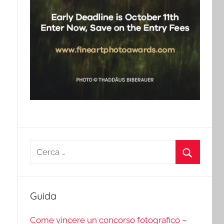
Ricerca
per:
Cerca
Guida
Come vincere un concorso fotografico –