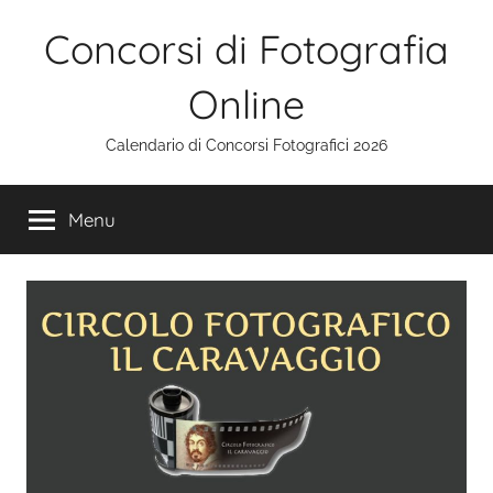
Salta
Concorsi di Fotografia
al
contenuto
Online
Calendario di Concorsi Fotografici 2026
Menu