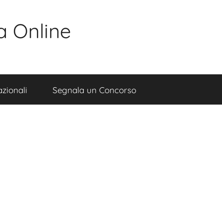
a Online
zionali
Segnala un Concorso