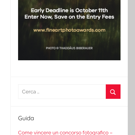
Ricerca
per:
Cerca
Guida
Come vincere un concorso fotografico –