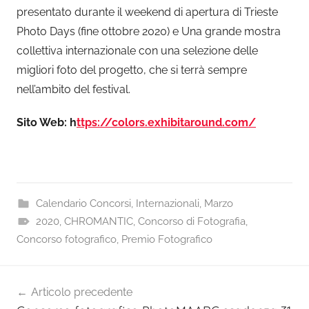
presentato durante il weekend di apertura di Trieste
Photo Days (fine ottobre 2020) e Una grande mostra
collettiva internazionale con una selezione delle
migliori foto del progetto, che si terrà sempre
nell’ambito del festival.
Sito Web:
h
ttps://colors.exhibitaround.com/
Calendario Concorsi
,
Internazionali
,
Marzo
2020
,
CHROMANTIC
,
Concorso di Fotografia
,
Concorso fotografico
,
Premio Fotografico
Navigazione
Articolo precedente
articoli