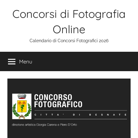
Salta
Concorsi di Fotografia
al
contenuto
Online
Calendario di Concorsi Fotografici 2026
Menu