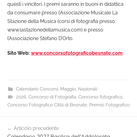
questi i vincitori. I premi saranno in buoni in didattica
da consumare presso l’Associazione Musicale La
Stazione della Musica (corsi di fotografia presso
www.lastazionedellamusica.com) e presso
l’Associazione Stefano D’Orto.
Sito Web:
www.concorsofotograficobesnate.com
Calendario Concorsi
,
Maggio
,
Nazionali
2026
,
Concorso di Fotografia
,
Concorso fotografico
,
Concorso Fotografico Città di Besnate
,
Premio Fotografico
Navigazione
Articolo precedente
articoli
Calendario 2027 Basilica dell’Addolorata