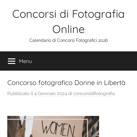
Salta
Concorsi di Fotografia
al
contenuto
Online
Calendario di Concorsi Fotografici 2026
Menu
Concorso fotografico Donne in Libertà
Pubblicato il
4 Gennaio 2024
di
concorsidifotografia