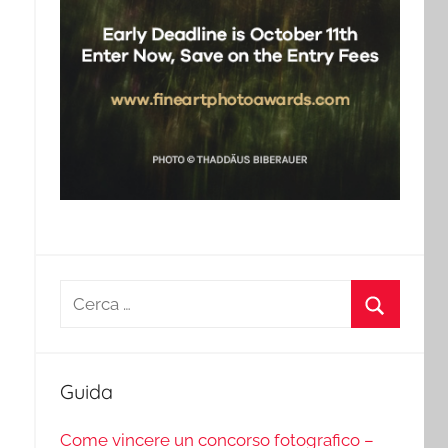
Ricerca
per:
Cerca
Guida
Come vincere un concorso fotografico –