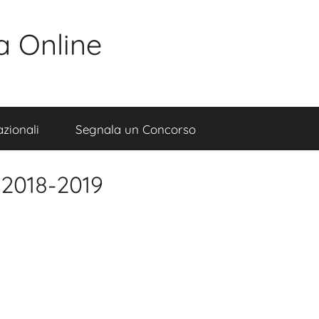
a Online
zionali
Segnala un Concorso
 2018-2019