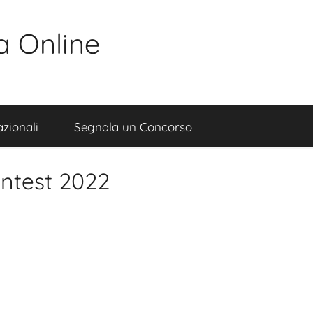
a Online
zionali
Segnala un Concorso
ntest 2022