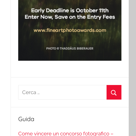
Ricerca
per:
Cerca
Guida
Come vincere un concorso fotografico –