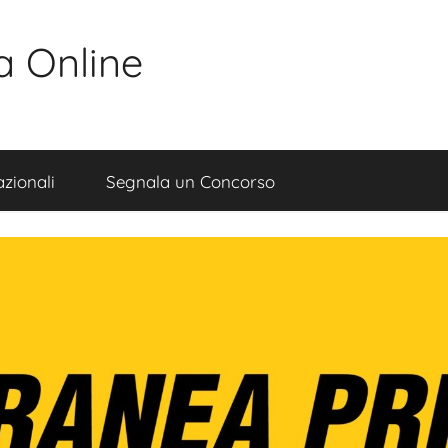
a Online
zionali
Segnala un Concorso