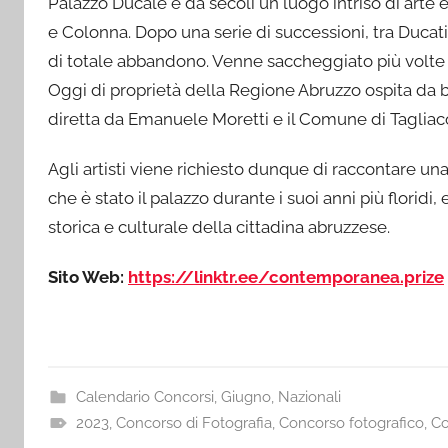
Palazzo Ducale è da secoli un luogo intriso di arte e
e Colonna. Dopo una serie di successioni, tra Ducati 
di totale abbandono. Venne saccheggiato più volte d
Oggi di proprietà della Regione Abruzzo ospita da 
diretta da Emanuele Moretti e il Comune di Tagliac
Agli artisti viene richiesto dunque di raccontare una 
che è stato il palazzo durante i suoi anni più florid
storica e culturale della cittadina abruzzese.
Sito Web:
https://linktr.ee/contemporanea.prize
Calendario Concorsi
,
Giugno
,
Nazionali
2023
,
Concorso di Fotografia
,
Concorso fotografico
,
Co