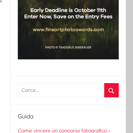
i
Ricerca
per:
Cerca
Guida
Come vincere un concorso fotografico –