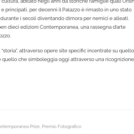
 cultura, abitato negli anni da storiche famiglie quali Orsin
e principati, per decenni il Palazzo è rimasto in uno stato
urante i secoli diventando dimora per nemici e alleati.
ben dieci edizioni Contemporanea, una rassegna d’arte
ozzo.
“storia”, attraverso opere site specific incentrate su quello
i, e quello che simboleggia oggi attraverso una ricognizione
ntemporanea Prize
,
Premio Fotografico