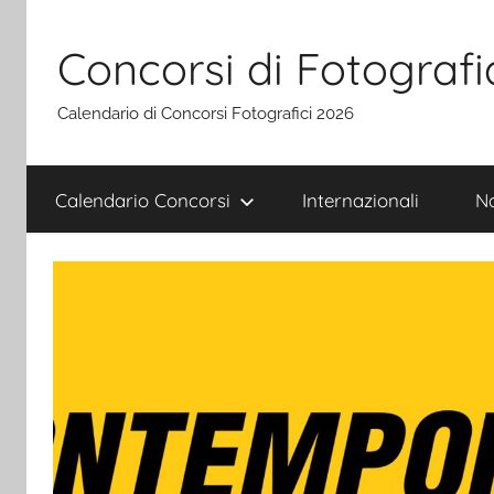
Salta
al
Concorsi di Fotografi
contenuto
Calendario di Concorsi Fotografici 2026
Calendario Concorsi
Internazionali
Na