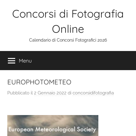
Salta
Concorsi di Fotografia
al
contenuto
Online
Calendario di Concorsi Fotografici 2026
Menu
EUROPHOTOMETEO
Pubblicato il
2 Gennaio 2022
di
concorsidifotografia