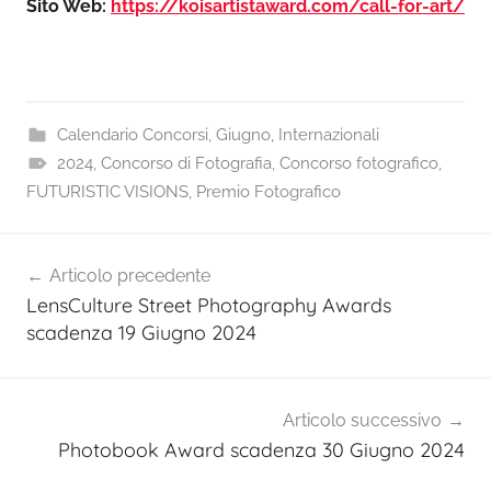
Sito Web:
https://koisartistaward.com/call-for-art/
Calendario Concorsi
,
Giugno
,
Internazionali
2024
,
Concorso di Fotografia
,
Concorso fotografico
,
FUTURISTIC VISIONS
,
Premio Fotografico
Navigazione
Articolo precedente
articoli
LensCulture Street Photography Awards
scadenza 19 Giugno 2024
Articolo successivo
Photobook Award scadenza 30 Giugno 2024