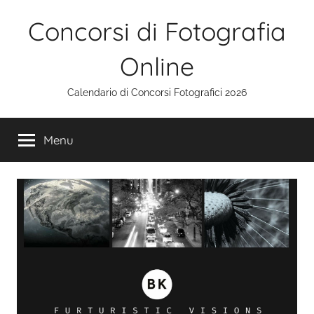
Salta
Concorsi di Fotografia
al
contenuto
Online
Calendario di Concorsi Fotografici 2026
Menu