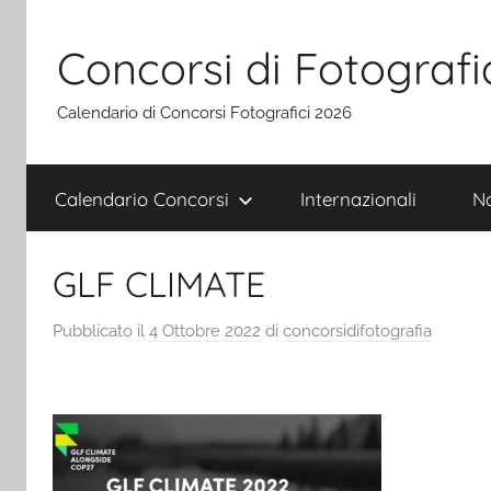
Salta
al
Concorsi di Fotografi
contenuto
Calendario di Concorsi Fotografici 2026
Calendario Concorsi
Internazionali
Na
GLF CLIMATE
Pubblicato il
4 Ottobre 2022
di
concorsidifotografia