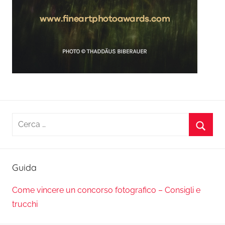
Ricerca
per:
Cerca
Guida
Come vincere un concorso fotografico – Consigli e
trucchi