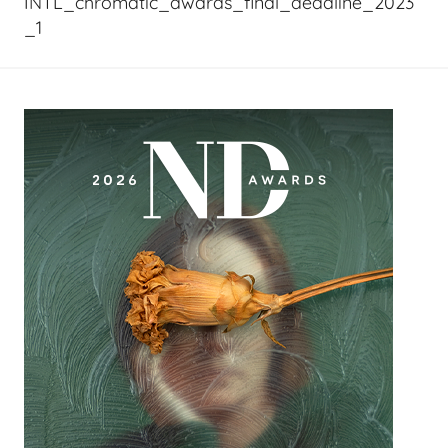
INTL_chromatic_awards_final_deadline_2023
_1