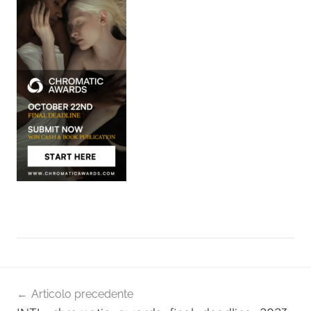
Navigazione
Articolo precedente
articoli