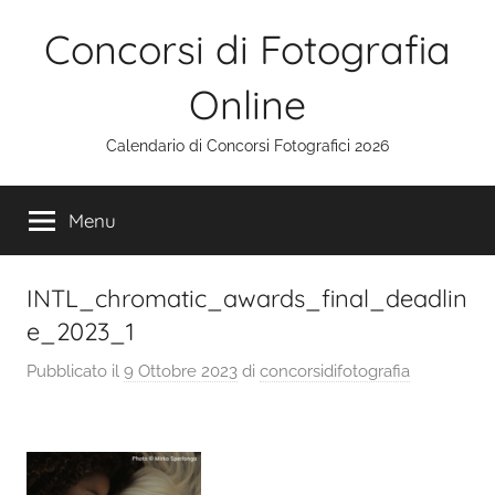
Salta
Concorsi di Fotografia
al
contenuto
Online
Calendario di Concorsi Fotografici 2026
Menu
INTL_chromatic_awards_final_deadlin
e_2023_1
Pubblicato il
9 Ottobre 2023
di
concorsidifotografia