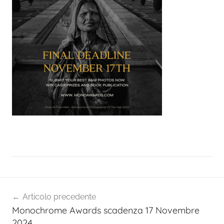
Navigazione
Articolo precedente
articoli
Monochrome Awards scadenza 17 Novembre
2024