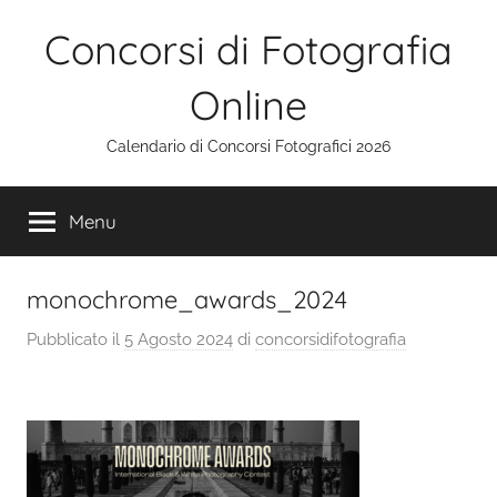
Salta
Concorsi di Fotografia
al
contenuto
Online
Calendario di Concorsi Fotografici 2026
Menu
monochrome_awards_2024
Pubblicato il
5 Agosto 2024
di
concorsidifotografia