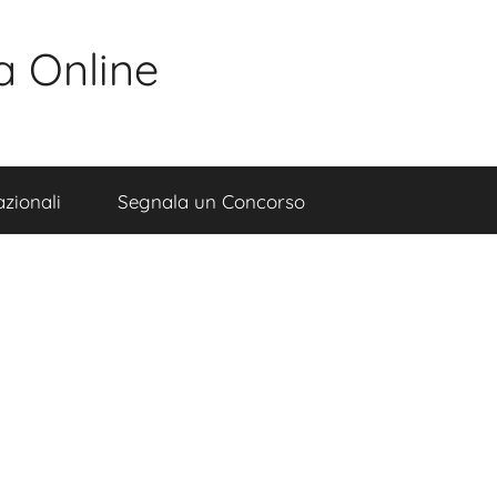
a Online
zionali
Segnala un Concorso