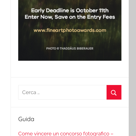
Ricerca
per:
Cerca
Guida
Come vincere un concorso fotografico –