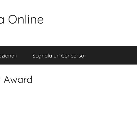
a Online
zionali
Segnala un Concorso
r Award