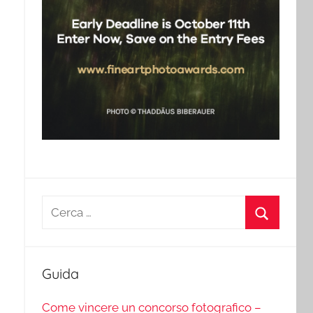
Ricerca
per:
Cerca
Guida
Come vincere un concorso fotografico –