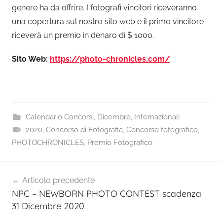
genere ha da offrire. I fotografi vincitori riceveranno
una copertura sul nostro sito web e il primo vincitore
riceverà un premio in denaro di $ 1000.
Sito Web:
https://photo-chronicles.com/
Calendario Concorsi
,
Dicembre
,
Internazionali
2020
,
Concorso di Fotografia
,
Concorso fotografico
,
PHOTOCHRONICLES
,
Premio Fotografico
Navigazione
Articolo precedente
articoli
NPC – NEWBORN PHOTO CONTEST scadenza
31 Dicembre 2020