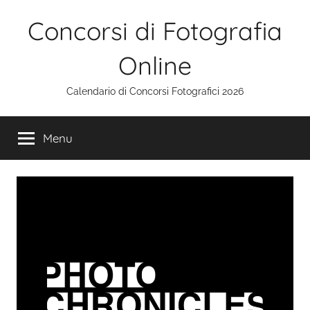
Salta
Concorsi di Fotografia
al
contenuto
Online
Calendario di Concorsi Fotografici 2026
Menu