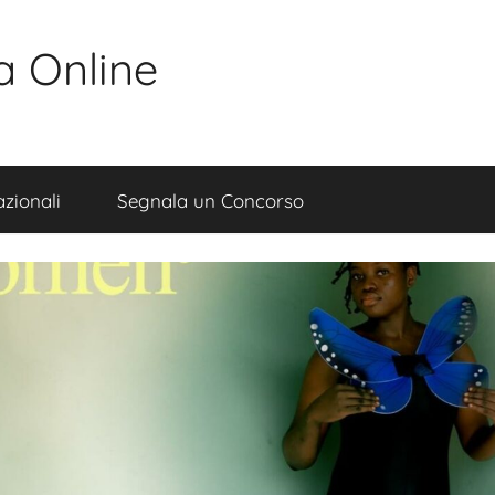
a Online
zionali
Segnala un Concorso