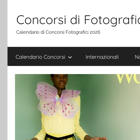
Salta
al
Concorsi di Fotografi
contenuto
Calendario di Concorsi Fotografici 2026
Calendario Concorsi
Internazionali
Na