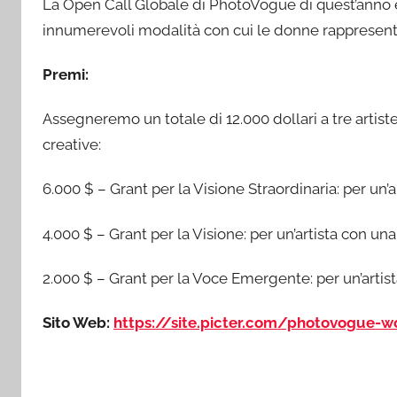
La Open Call Globale di PhotoVogue di quest’anno 
innumerevoli modalità con cui le donne rappresentan
Premi:
Assegneremo un totale di 12.000 dollari a tre artiste
creative:
6.000 $ – Grant per la Visione Straordinaria: per un’ar
4.000 $ – Grant per la Visione: per un’artista con un
2.000 $ – Grant per la Voce Emergente: per un’artis
Sito Web:
https://site.picter.com/photovogue-