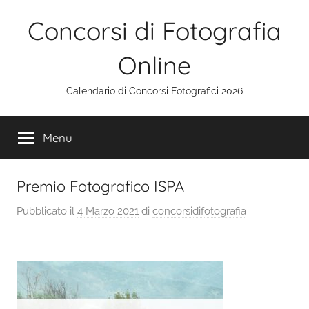
Salta
Concorsi di Fotografia
al
contenuto
Online
Calendario di Concorsi Fotografici 2026
Menu
Premio Fotografico ISPA
Pubblicato il
4 Marzo 2021
di
concorsidifotografia