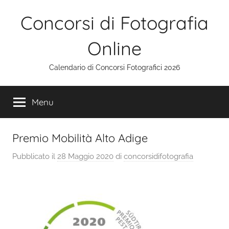
Salta
Concorsi di Fotografia
al
contenuto
Online
Calendario di Concorsi Fotografici 2026
Menu
Premio Mobilità Alto Adige
Pubblicato il
28 Maggio 2020
di
concorsidifotografia