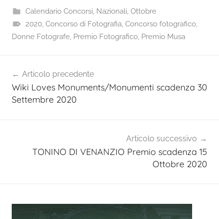
Calendario Concorsi
,
Nazionali
,
Ottobre
2020
,
Concorso di Fotografia
,
Concorso fotografico
,
Donne Fotografe
,
Premio Fotografico
,
Premio Musa
Navigazione
Articolo precedente
articoli
Wiki Loves Monuments/Monumenti scadenza 30
Settembre 2020
Articolo successivo
TONINO DI VENANZIO Premio scadenza 15
Ottobre 2020