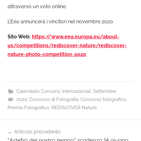
attraverso un voto online.
L’Eea annuncerà i vincitori nel novembre 2020.
Sito Web:
https://www.eea.europa.eu/about-
us/competitions/rediscover-nature/rediscover-
nature-photo-competition-2020
Calendario Concorsi
,
Internazionali
,
Settembre
2020
,
Concorso di Fotografia
,
Concorso fotografico
,
Premio Fotografico
,
REDISCOVER Nature
Navigazione
Articolo precedente
articoli
“Artefici del nostro tempo” scadenza 14 giugno