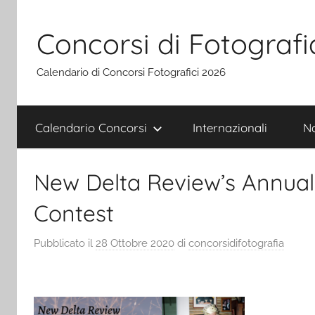
Salta
al
Concorsi di Fotografi
contenuto
Calendario di Concorsi Fotografici 2026
Calendario Concorsi
Internazionali
Na
New Delta Review’s Annual
Contest
Pubblicato il
28 Ottobre 2020
di
concorsidifotografia