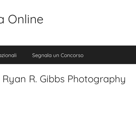
a Online
zionali
Segnala un Concorso
 Ryan R. Gibbs Photography