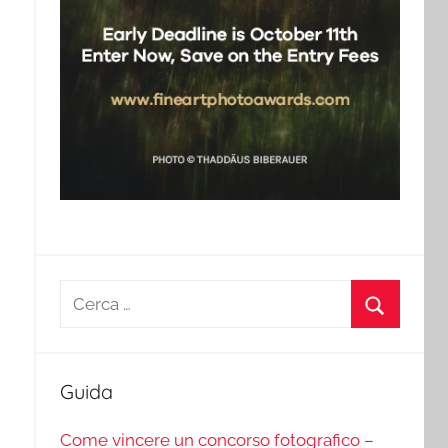
Ricerca
per:
Cerca
Guida
Come vincere un concorso fotografico –