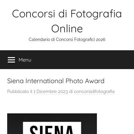
Salta
Concorsi di Fotografia
al
contenuto
Online
Calendario di Concorsi Fotografici 2026
Menu
Siena International Photo Award
Pubblicato il
1 Dicembre 2023
di
concorsidifotografia