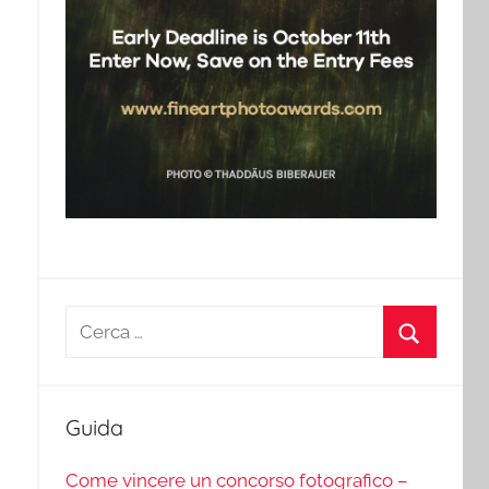
Ricerca
per:
Cerca
Guida
Come vincere un concorso fotografico –