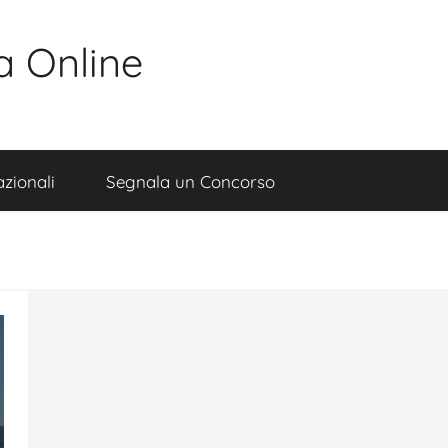
a Online
zionali
Segnala un Concorso