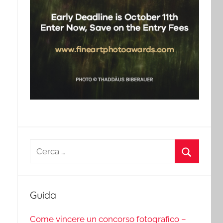
Ricerca
per:
Cerca
Guida
Come vincere un concorso fotografico –