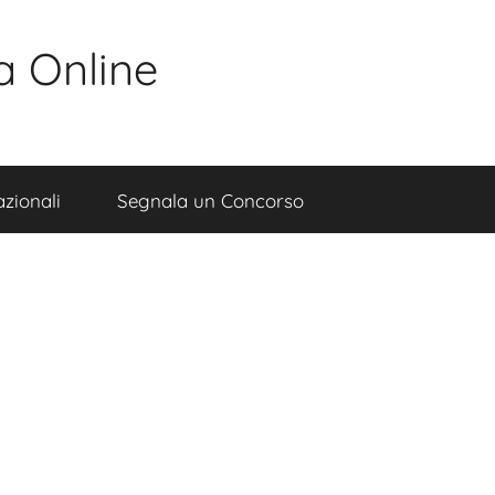
a Online
zionali
Segnala un Concorso