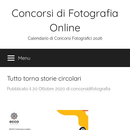
Salta
Concorsi di Fotografia
al
contenuto
Online
Calendario di Concorsi Fotografici 2026
Menu
Tutto torna storie circolari
Pubblicato il
20 Ottobre 2020
di
concorsidifotografia