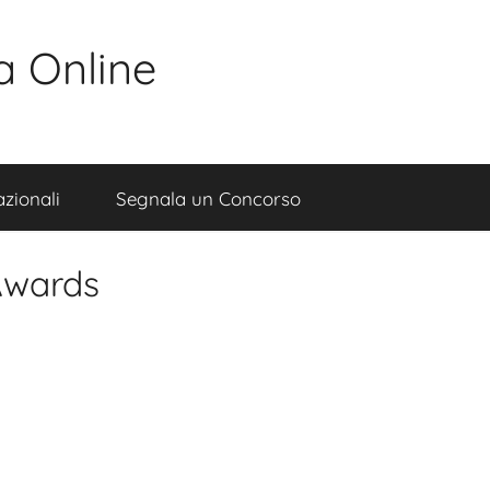
a Online
zionali
Segnala un Concorso
Awards