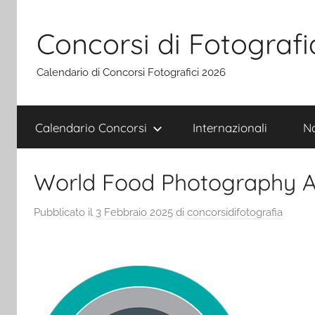
Salta
al
Concorsi di Fotografi
contenuto
Calendario di Concorsi Fotografici 2026
Calendario Concorsi
Internazionali
Na
World Food Photography 
Pubblicato il
3 Febbraio 2025
di
concorsidifotografia