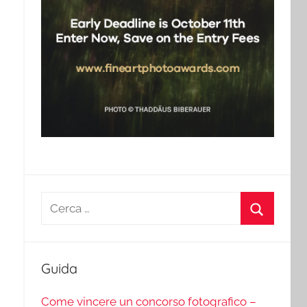
Ricerca
per:
Cerca
Guida
Come vincere un concorso fotografico –