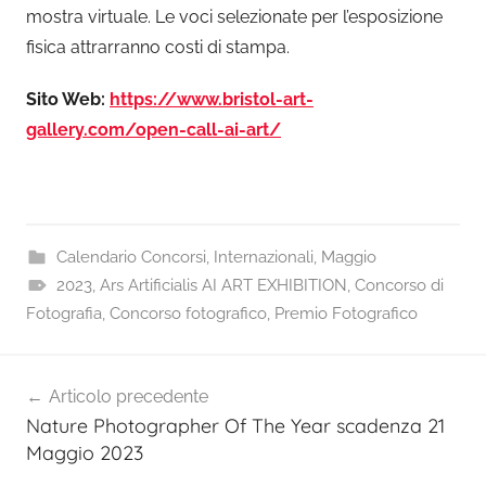
mostra virtuale. Le voci selezionate per l’esposizione
fisica attrarranno costi di stampa.
Sito Web:
https://www.bristol-art-
gallery.com/open-call-ai-art/
Calendario Concorsi
,
Internazionali
,
Maggio
2023
,
Ars Artificialis AI ART EXHIBITION
,
Concorso di
Fotografia
,
Concorso fotografico
,
Premio Fotografico
Navigazione
Articolo precedente
articoli
Nature Photographer Of The Year scadenza 21
Maggio 2023